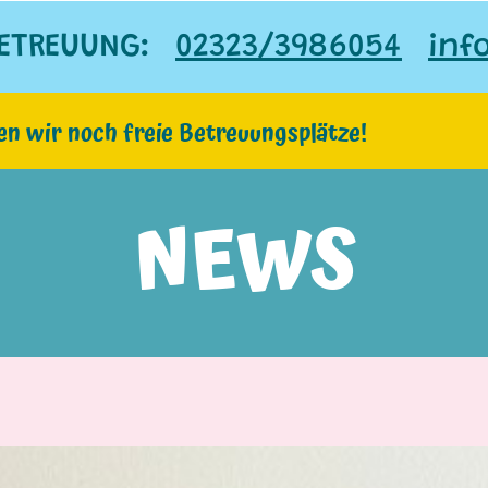
ETREUUNG:
02323/3986054
inf
en wir noch freie Betreuungsplätze!
NEWS