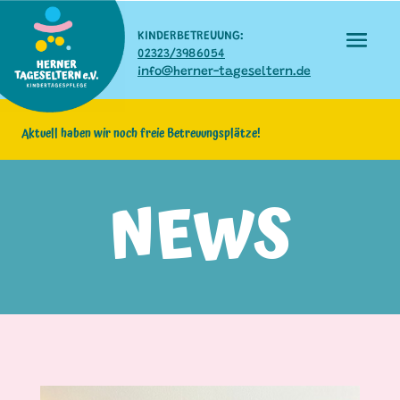
KINDERBETREUUNG:
02323/3986054
info@herner-tageseltern.de
Aktuell haben wir noch freie Betreuungsplätze!
NEWS